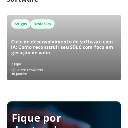
Artigos
Destaques
Ciclo de desenvolvimento de software com
IA: Como reconstruir seu SDLC com foco em
geração de valor
Zallpy
Autor verificado
16 Janeiro
Fique por