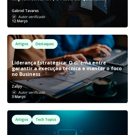
Gabriel Tavares
Autor verificado
12 Março
Artigos
Destaques
Liderança Estratégica: O dilema entre
garantir a execução técnica e manter o foco
no Business
Zallpy
Autor verificado
3 Março
Artigos
Tech Topics