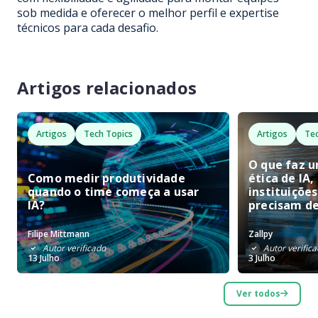
sob medida e oferecer o melhor perfil e expertise
técnicos para cada desafio.
Artigos relacionados
Artigos
Tech Topics
Artigos
Tec
O que faz u
Como medir produtividade
ética de IA,
quando o time começa a usar
instituições
IA?
precisam d
Filipe Mittmann
Zallpy
Autor verificado
Autor verific
13 Julho
3 Julho
Ver todos